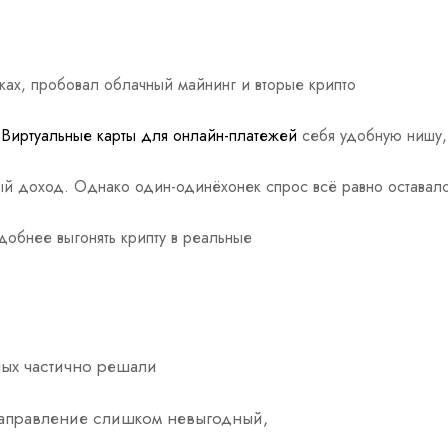
жах, пробовал облачный майнинг и вторые крипто
л
Виртуальные карты для онлайн-платежей
себя удобную нишу,
ый доход. Однако один-одинёхонек спрос всё равно оставал
добнее выгонять крипту в реальные
ных частично решали
 направление слишком невыгодный,