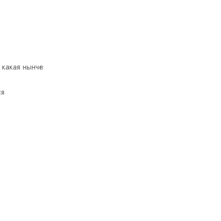
 какая нынче
ся