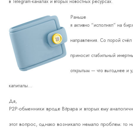
в Telegram-каналах и вторых новостных ресурсах.
Раньше
я активно “исполнял” на бир
направления. Со порой счё
приносит стабильный инертн
открытым — что выгоднее и у
капиталы…
Да,
P2P-обменники вроде Bitpapa и вторых ему аналогич
этот вопрос, однако возникало немало проблем: то