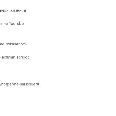
вной жизни, я
ов на YouTube.
вие показалось
е всплыл вопрос:
 употребления кошеля.