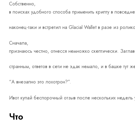
Собственно,
в поисках удобного способа применить крипту в повседне
наконец-таки и встретил на Glacial Wallet в разе из ролик
Сначала,
признаюсь честно, отнесся немножко скептически. Загла
странным, ответов в сети не эдак немало, и в башке тут ж
“А внезапно это лохотрон?”.
Ивот купай беспорочный отзыв после нескольких недель
Что