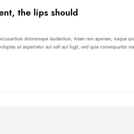
nt, the lips should
m accusantium doloremque laudantium, totam rem aperiam, eaque ipsa 
oluptas sit aspernatur aut odit aut fugit, sed quia consequuntur m