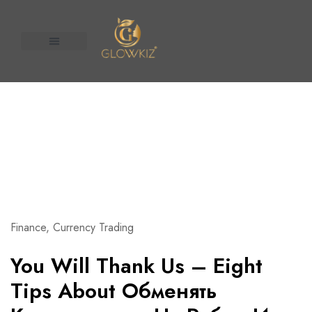
About Us
Contact us
n United
Finance, Currency Trading
You Will Thank Us – Eight
Tips About Обменять