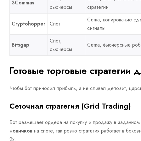
3Commas
фьючерсы
стратегии
Сетка, копирование сд
Cryptohopper
Спот
сигналы
Спот,
Bitsgap
Сетка, фьючерсные роб
фьючерсы
Готовые торговые стратегии 
Чтобы бот приносил прибыль, а не сливал депозит, царст
Сеточная стратегия (Grid Trading)
Бот размещает ордера на покупку и продажу в заданном 
новичков
на споте, так ровно стратегия работает в бок
2x.