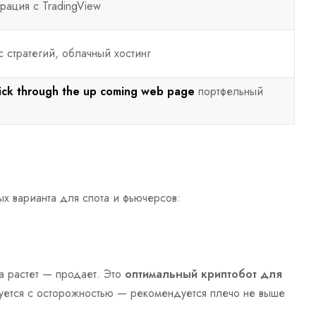
рация с TradingView
 стратегий, облачный хостинг
lick through the up coming web page
портфельный
ых варианта для спота и фьючерсов:
а растет — продает. Это
оптимальный криптобот для
ьзуется с осторожностью — рекомендуется плечо не выше