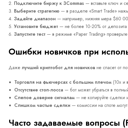
Подключите биржу к 3Commas
— вставьте ключ и се
Выберите стратегию
— в разделе «Smart Trade» нажм
Задайте диапазон
— например, нижняя мера $60 000
Установите бюджет
— не более 10-20% от депозита 
Запустите тест
— в режиме «Paper Trading» проверьте 
Ошибки новичков при исполь
Даже
лучший криптобот для новичков
не спасет от по
Торговля на фьючерсах с большим плечом
(10x и 
Отсутствие стоп-лосса
— бот может убраться в полный
Слепое доверие сигналам
— не копируйте сделки и
Слишком частые сделки
— комиссии на споте могут
Часто задаваемые вопросы (