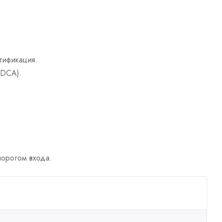
тификация.
 DCA).
порогом входа.