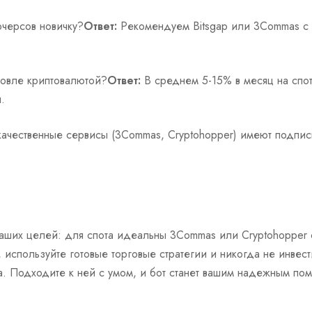
ючерсов новичку?
Ответ:
Рекомендуем Bitsgap или 3Commas с н
говле криптовалютой?
Ответ:
В среднем 5-15% в месяц на спот
.
ачественные сервисы (3Commas, Cryptohopper) имеют подписк
ваших целей: для спота идеальны 3Commas или Cryptohopper с
используйте готовые торговые стратегии и никогда не инвес
ка. Подходите к ней с умом, и бот станет вашим надежным по