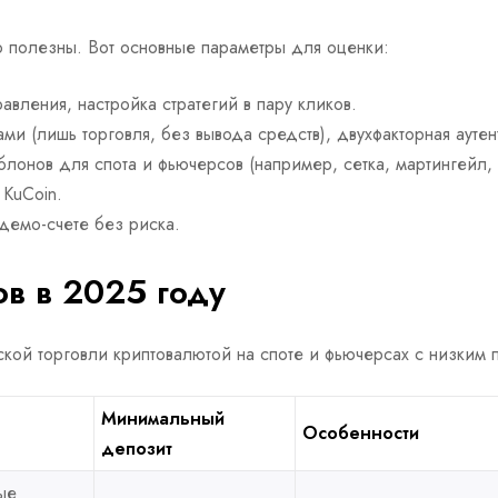
 полезны. Вот основные параметры для оценки:
равления, настройка стратегий в пару кликов.
ми (лишь торговля, без вывода средств), двухфакторная аутен
блонов для спота и фьючерсов (например, сетка, мартингейл,
 KuCoin.
 демо-счете без риска.
ов в 2025 году
кой торговли криптовалютой на споте и фьючерсах с низким 
Минимальный
Особенности
депозит
ые