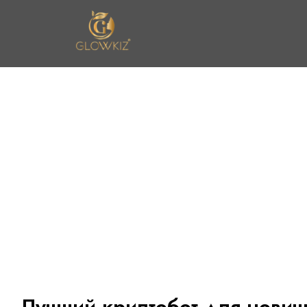
n United
Лучший криптобот для нович