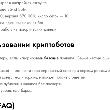
крет в настройках аккаунта.
ите «Grid Bot».
, верхняя $70 000, число сеток — 10.
на один-одинёхонек бот.
работу на исторических данных.
зовании криптоботов
терь, если игнорироват
ь базовые
правила. Самые частые оши
выше) — это почти гарантированный слив при первом резком 
 минус, если торжище пойдет против стратегии.
з публичных каналов без проверки.
 убрать всю барыш.
FAQ)