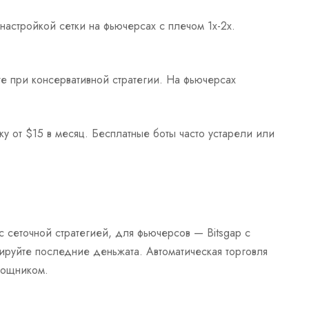
астройкой сетки на фьючерсах с плечом 1x-2x.
е при консервативной стратегии. На фьючерсах
у от $15 в месяц. Бесплатные боты часто устарели или
 сеточной стратегией, для фьючерсов — Bitsgap с
тируйте последние деньжата. Автоматическая торговля
мощником.