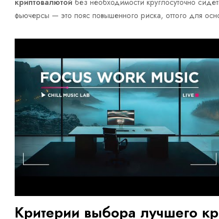
криптовалютой
без необходимости круглосуточно сидеть
фьючерсы — это пояс повышенного риска, оттого для осно
Критерии выбора лучшего кр