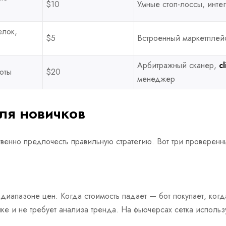
$10
Умные стоп-лоссы, интег
елок,
$5
Встроенный маркетплейс
Арбитражный сканер,
c
оты
$20
менеджер
для новичков
венно предпочесть правильную стратегию. Вот три проверенн
диапазоне цен. Когда стоимость падает — бот покупает, когд
овике и не требует анализа тренда. На фьючерсах сетка испол