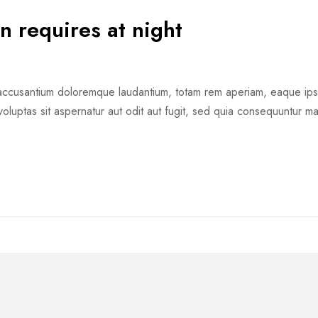
in requires at night
m accusantium doloremque laudantium, totam rem aperiam, eaque ipsa 
oluptas sit aspernatur aut odit aut fugit, sed quia consequuntur m