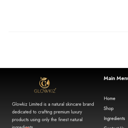
READ MORE
Main Men
Home
Glowkiz Limited is a natural skincare brand
Shop
dedicated to crafting premium luxury
Ingredients
products using only the finest natural
ingredients.