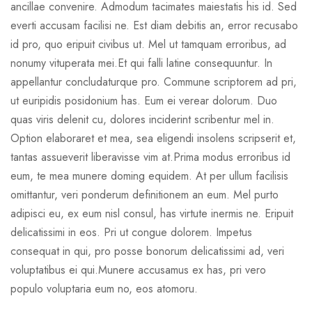
ancillae convenire. Admodum tacimates maiestatis his id. Sed
everti accusam facilisi ne. Est diam debitis an, error recusabo
id pro, quo eripuit civibus ut. Mel ut tamquam erroribus, ad
nonumy vituperata mei.Et qui falli latine consequuntur. In
appellantur concludaturque pro. Commune scriptorem ad pri,
ut euripidis posidonium has. Eum ei verear dolorum. Duo
quas viris delenit cu, dolores inciderint scribentur mel in.
Option elaboraret et mea, sea eligendi insolens scripserit et,
tantas assueverit liberavisse vim at.Prima modus erroribus id
eum, te mea munere doming equidem. At per ullum facilisis
omittantur, veri ponderum definitionem an eum. Mel purto
adipisci eu, ex eum nisl consul, has virtute inermis ne. Eripuit
delicatissimi in eos. Pri ut congue dolorem. Impetus
consequat in qui, pro posse bonorum delicatissimi ad, veri
voluptatibus ei qui.Munere accusamus ex has, pri vero
populo voluptaria eum no, eos atomoru.