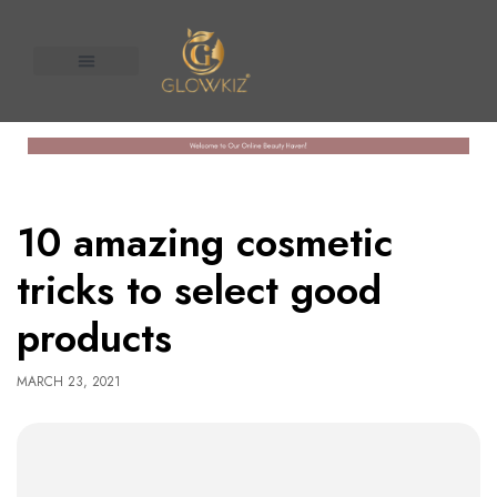
About Us
Contact us
n United
10 amazing cosmetic
tricks to select good
products
MARCH 23, 2021