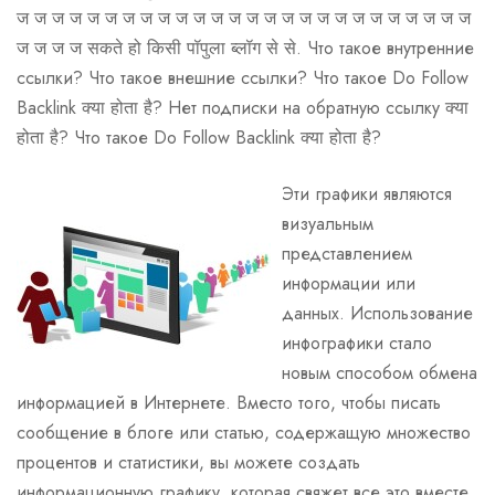
ज ज ज ज ज ज ज ज ज ज ज ज ज ज ज ज ज ज ज ज ज ज ज ज ज ज
ज ज ज ज सकते हो किसी पॉपुला ब्लॉग से से. Что такое внутренние
ссылки? Что такое внешние ссылки? Что такое Do Follow
Backlink क्या होता है? Нет подписки на обратную ссылку क्या
होता है? Что такое Do Follow Backlink क्या होता है?
Эти графики являются
визуальным
представлением
информации или
данных. Использование
инфографики стало
новым способом обмена
информацией в Интернете. Вместо того, чтобы писать
сообщение в блоге или статью, содержащую множество
процентов и статистики, вы можете создать
информационную графику, которая свяжет все это вместе