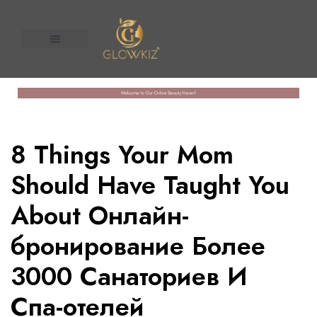
About Us
Contact us
n United
8 Things Your Mom
Should Have Taught You
About Онлайн-
бронирование Более
3000 Санаториев И
Спа-отелей