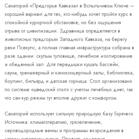
Санаторий «Предгорье Кавказа» в Вспыльчивом Ключе —
хороший вариант для тех, кто-нибудь хочет пройти курс в
спокойной курортной обстановке, но без ощущения
отрыва от цивилизации. Здравница определяется в
живописных предгорьях Западного Кавказа, на берегу
реки Псекупс, а полная главная инфраструктура собрана в
разе здании: скупым туловище, лечебное изолирование
и обеденный зал. Для передышки кушать бассейн,
сауна, тренажерный и киноконцертный залы, библиотека,
боулинг, бильярд и детская горница. Стол организовано
по системе «шведский стол» с учетом лечебных диет, так
что сан-кур режим тут вполне дружит с комфортом.
Санаторий использует сильную природную базу Горячего
Источника: климатотерапию, грязелечение,
сероводородные ванны и программы возрождения в
мягком курортном ритме. Профиль содержит