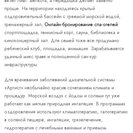
везет лифт: мелкота, а передышка делает заметно
проще. На территории находитесь крытый
оздоровительный бассейн с греемой морской водой,
тренажерный зал,
Онлайн-бронирование спа-отелей
спортплощадка, теннисный корт, сауна, библиотека и
киноконцертный зал. Для семей тоже все продумано:
ребяческий клуб, площадка, анимация. Зарабатывается
удачный микс травя и полноценной сан-кур
инфраструктуры.
Для врачевания заболеваний дыхательной системы
«Артист» необычайно красив сочетанием климата и
процедур. Морской воздух с йодом и солями тут уже
работает как мягкая природная ингаляция. В программах
оздоровления используют климатотерапию, галотерапию
в соляной пещере, ингаляции, грязелечение,
гидротерапия с лечебными ваннами и приемом