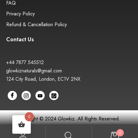
FAQ
Privacy Policy
Refund & Cancellation Policy
Contact Us
+44 7877 545512
glowkiznaturals@gmail.com
124 City Road, London, EC1V 2NX
0
Copyright © 2024 Glowkiz. All Rights Reserved.
0